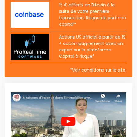
15 € offerts en Bitcoin à la
suite de votre première
transaction. Risque de perte en
capital*
Actions US officiel à partir de 1$
+ accompagnement avec un
expert sur la plateforme.
Capital à risque*
*Voir conditions sur le site.