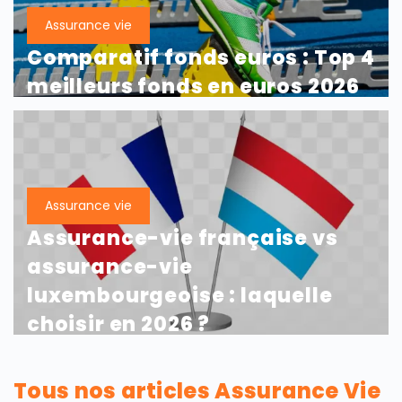
Assurance vie
Comparatif fonds euros : Top 4
meilleurs fonds en euros 2026
Assurance vie
Assurance-vie française vs
assurance-vie
luxembourgeoise : laquelle
choisir en 2026 ?
Tous nos articles Assurance Vie