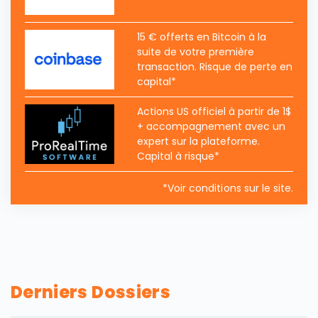
15 € offerts en Bitcoin à la
suite de votre première
transaction. Risque de perte en
capital*
Actions US officiel à partir de 1$
+ accompagnement avec un
expert sur la plateforme.
Capital à risque*
*Voir conditions sur le site.
Derniers Dossiers