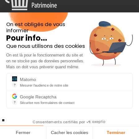
On est obligés de vous
Suivez-nous
informer
Pour info...
Que nous utilisons des cookies
On est là pour le fonctionnement du site et
Inscrivez-vous à notre Newsletter
Catégories
on ne stocke pas de données personnelles.
En cadeau l’ebook « 81 conseils pour investir en
Mais on doit vous prévenir quand même.
Placements
Bourse »
Matomo
Immobilier
?
Mesurer l'audience de notre site
Outil analytique (alternative à Google Analytics) collectant des do
Crédit
Google Recaptcha
?
Sécurise nos formulaires de contact
Impôts
reCAPTCHA protège votre site web contre la fraude et les abus san
En cochant cette case, j'accepte la
Finances personnelles
stop loading
politique de confidentialité de ce site
Consentements certifiés par
Fermer
Cacher les cookies
Terminer
Retraite