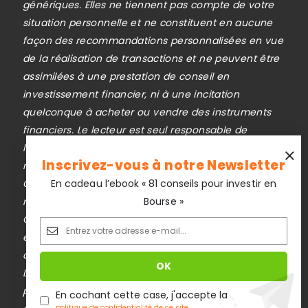
génériques. Elles ne tiennent pas compte de votre
situation personnelle et ne constituent en aucune
façon des recommandations personnalisées en vue
de la réalisation de transactions et ne peuvent être
assimilées à une prestation de conseil en
investissement financier, ni à une incitation
quelconque à acheter ou vendre des instruments
financiers. Le lecteur est seul responsable de
l’utilisation de l’information fournie, sans qu’aucun
Inscrivez-vous à notre Newsletter
recours contre la société éditrice de
En cadeau l’ebook « 81 conseils pour investir en
Cafedupatrimoine.com ne soit possible. La
Bourse »
responsabilité de la société éditrice de
Cafedupatrimoine.com ne pourra en aucun cas être
engagée en cas d’erreur, d’omission ou
d’investissement inopportun.
Le trading est risqué et vous pouvez perdre une
partie ou la totalité de votre capital investi. Investir
En cochant cette case, j'accepte la
politique de confidentialité de ce site