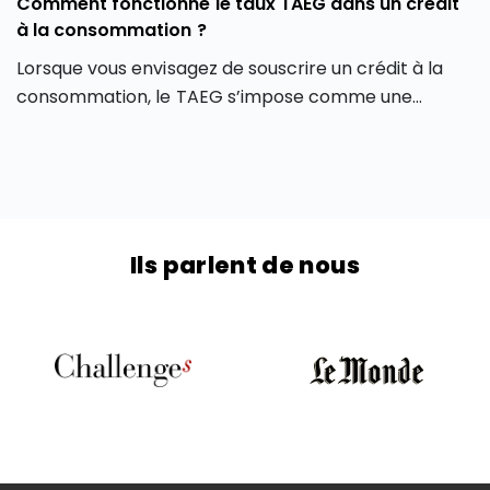
Comment fonctionne le taux TAEG dans un crédit
à la consommation ?
Lorsque vous envisagez de souscrire un crédit à la
consommation, le TAEG s’impose comme une
mesure qui vous permet de déterminer le coût réel
de votre emprunt. Comprendre son fonctionnement
vous permet de comparer objectivement les offres
de prêt et de faire des choix éclairés qui peuvent
vous faire économiser sur le coût global de votre
Ils parlent de nous
crédit à la consommation. Découvrons-en plus sur le
TAEG dans un crédit à la consommation dans cet
article.