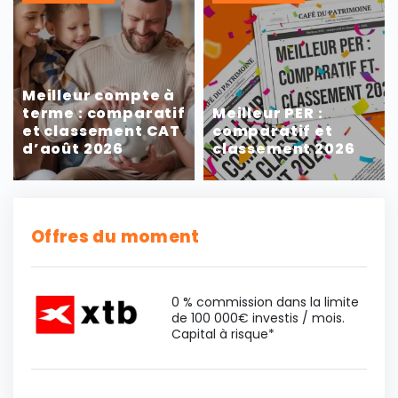
Meilleur compte à
terme : comparatif
Meilleur PER :
et classement CAT
comparatif et
d’août 2026
classement 2026
Offres du moment
0 % commission dans la limite
de 100 000€ investis / mois.
Capital à risque*