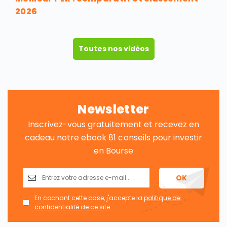
2026
Toutes nos vidéos
Newsletter
Inscrivez-vous gratuitement et recevez en
cadeau notre ebook 81 conseils pour investir
en Bourse
En cochant cette case, j'accepte la
politique de
confidentialité de ce site