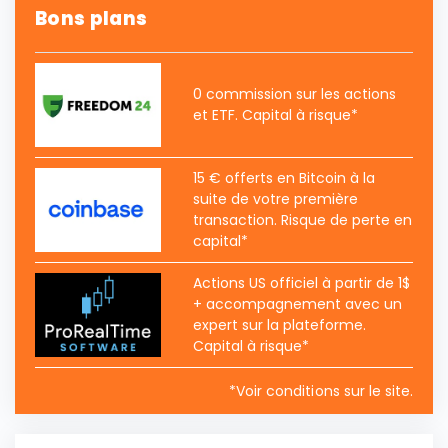
Bons plans
0 commission sur les actions
et ETF. Capital à risque*
15 € offerts en Bitcoin à la
suite de votre première
transaction. Risque de perte en
capital*
Actions US officiel à partir de 1$
+ accompagnement avec un
expert sur la plateforme.
Capital à risque*
*Voir conditions sur le site.