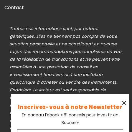
Contact
Toutes nos informations sont, par nature,
génériques. Elles ne tiennent pas compte de votre
situation personnelle et ne constituent en aucune
façon des recommandations personnalisées en vue
de la réalisation de transactions et ne peuvent être
assimilées à une prestation de conseil en
investissement financier, ni à une incitation
quelconque à acheter ou vendre des instruments
financiers. Le lecteur est seul responsable de
l’utilisation de l’information fournie, sans qu’aucun
recours contre la société éditrice de
Inscrivez-vous à notre Newsletter
Cafedupatrimoine.com ne soit possible. La
En cadeau l’ebook « 81 conseils pour investir en
responsabilité de la société éditrice de
Bourse »
Cafedupatrimoine.com ne pourra en aucun cas être