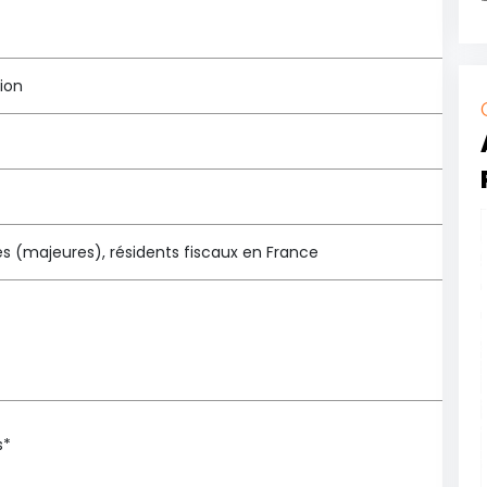
ion
s (majeures), résidents fiscaux en France
s*