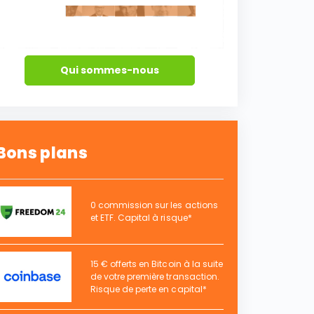
Qui sommes-nous
Bons plans
0 commission sur les actions
et ETF. Capital à risque*
15 € offerts en Bitcoin à la suite
de votre première transaction.
Risque de perte en capital*