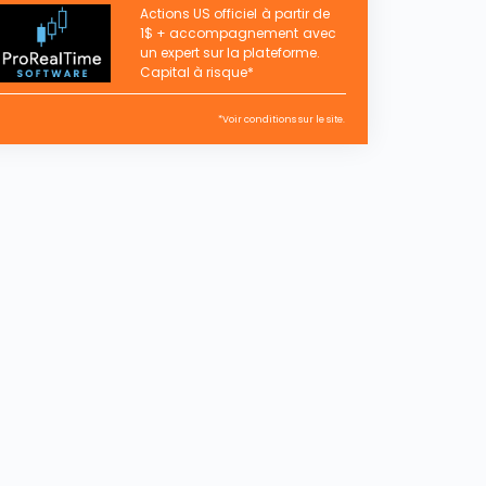
Actions US officiel à partir de
1$ + accompagnement avec
un expert sur la plateforme.
Capital à risque*
*Voir conditions sur le site.