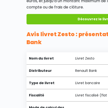
euros, et jusqu’à un montant maximum de 10 
compte ou de frais de clôture.
Découvrez le liv
Avis livret Zesto : présenta
Bank
Nom du livret
Livret Zesto
Distributeur
Renault Bank
Type de livret
Livret bancaire
Fiscalité
Livret fiscalisé (fl
Mode de calcul des