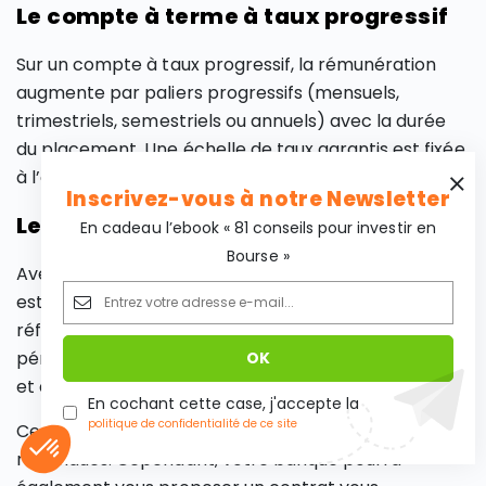
Le compte à terme à taux progressif
Sur un compte à taux progressif, la rémunération
augmente par paliers progressifs (mensuels,
trimestriels, semestriels ou annuels) avec la durée
du placement. Une échelle de taux garantis est fixée
à l’ouverture du compte.
Inscrivez-vous à notre Newsletter
Le compte à terme à taux variable
En cadeau l’ebook « 81 conseils pour investir en
Bourse »
Avec ce type de compte à terme, le taux variable
est indexé sur un taux de marché ou un indice de
référence. La banque est tenue de vous informer
périodiquement de la situation de votre placement
et de la faculté de ne pas renouveler votre contrat.
En cochant cette case, j'accepte la
politique de confidentialité de ce site
Ces trois formes de compte à terme sont les plus
répandues. Cependant, votre banque pourra