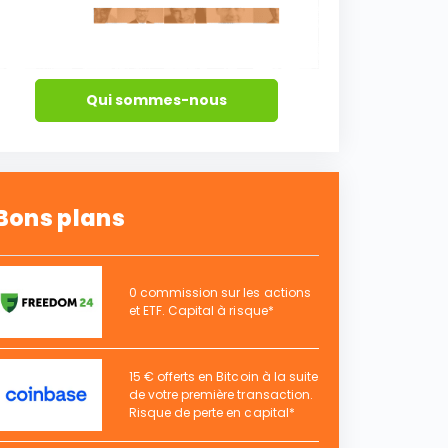
Qui sommes-nous
Bons plans
0 commission sur les actions
et ETF. Capital à risque*
15 € offerts en Bitcoin à la suite
de votre première transaction.
Risque de perte en capital*