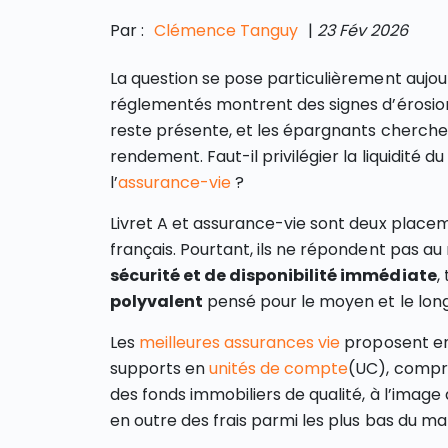
Par :
Clémence Tanguy
|
23 Fév 2026
La question se pose particulièrement aujour
réglementés montrent des signes d’érosion.
reste présente, et les épargnants cherchen
rendement. Faut-il privilégier la liquidité du
l’
assurance-vie
?
Livret A et assurance-vie sont deux place
français. Pourtant, ils ne répondent pas au 
sécurité et de disponibilité immédiate
,
polyvalent
pensé pour le moyen et le lon
Les
meilleures assurances vie
proposent en
supports en
unités de compte
(UC), comp
des fonds immobiliers de qualité, à l’image
en outre des frais parmi les plus bas du ma