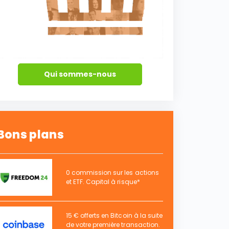
Qui sommes-nous
Bons plans
0 commission sur les actions
et ETF. Capital à risque*
15 € offerts en Bitcoin à la suite
de votre première transaction.