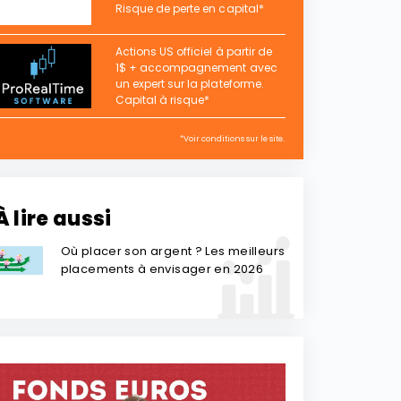
Risque de perte en capital*
Actions US officiel à partir de
1$ + accompagnement avec
un expert sur la plateforme.
Capital à risque*
*Voir conditions sur le site.
À lire aussi
Où placer son argent ? Les meilleurs
placements à envisager en 2026