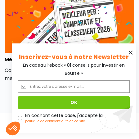
de contenter tous les profils d’investisseurs.
Inscrivez-vous à notre Newsletter
Meilleur PER : comparatif et classement 2026
En cadeau l’ebook « 81 conseils pour investir en
Café de la Bourse vous aide à sélectionner le
Bourse »
meilleur PER 2026. Retrouvez dans cet article son
classement des meilleurs PER 2026 du marché, en
fonction de différents critères, afin de contenter
tous les profils d’investisseurs.
En cochant cette case, j'accepte la
politique de confidentialité de ce site
Ils parlent de nous