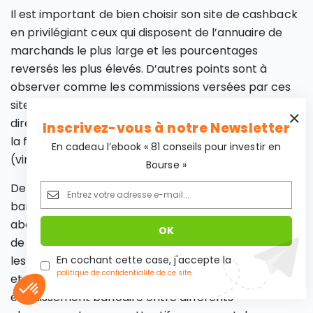
Il est important de bien choisir son site de cashback
en privilégiant ceux qui disposent de l’annuaire de
marchands le plus large et les pourcentages
reversés les plus élevés. D’autres points sont à
observer comme les commissions versées par ces
sites qui peuvent être prélevées une fois par an ou
directement sur vos achats. Vérifiez enfin les délais,
Inscrivez-vous à notre Newsletter
la fréquence de paiement et le mode de règlement
En cadeau l’ebook « 81 conseils pour investir en
(virement bancaire, chèque, PayPal…).
Bourse »
De la même façon, attention à bien choisir votre
banque et votre carte bancaire ainsi que l’éventuel
abonnement à souscrire pour bénéficier des offres
de cashback si cela est important pour vous. Tous
les acteurs ne proposant pas le même pourcentage
En cochant cette case, j'accepte la
politique de confidentialité de ce site
et des variations existant dans un même
établissement bancaire entre différents