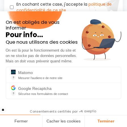
En cochant cette case, j'accepte la
politique de
confidentialité de ce site
On est obligés de vous
informer
Pour info...
Qui sommes-nous ?
Que nous utilisons des cookies
Auteurs Café du Patrimoine
On est là pour le fonctionnement du site et
Inscrivez-vous à notre Newsletter
on ne stocke pas de données personnelles.
En cadeau l’ebook « 81 conseils pour investir en
Mais on doit vous prévenir quand même.
Bourse »
Matomo
?
Mesurer l'audience de notre site
Outil analytique (alternative à Google Analytics) collectant des do
Google Recaptcha
?
Sécurise nos formulaires de contact
reCAPTCHA protège votre site web contre la fraude et les abus san
En cochant cette case, j'accepte la
stop loading
politique de confidentialité de ce site
Consentements certifiés par
Fermer
Cacher les cookies
Terminer