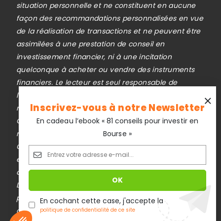
situation personnelle et ne constituent en aucune
façon des recommandations personnalisées en vue
de la réalisation de transactions et ne peuvent être
assimilées à une prestation de conseil en
investissement financier, ni à une incitation
quelconque à acheter ou vendre des instruments
financiers. Le lecteur est seul responsable de
l’utilisation de l’information fournie, sans qu’aucun
Inscrivez-vous à notre Newsletter
recours contre la société éditrice de
En cadeau l’ebook « 81 conseils pour investir en
Cafedupatrimoine.com ne soit possible. La
Bourse »
responsabilité de la société éditrice de
Cafedupatrimoine.com ne pourra en aucun cas être
engagée en cas d’erreur, d’omission ou
d’investissement inopportun.
Le trading est risqué et vous pouvez perdre une
partie ou la totalité de votre capital investi. Investir
En cochant cette case, j'accepte la
comporte des risques de pertes en capital.
politique de confidentialité de ce site