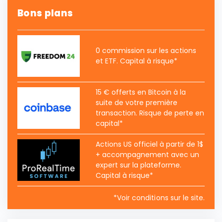
Bons plans
0 commission sur les actions
et ETF. Capital à risque*
15 € offerts en Bitcoin à la
suite de votre première
transaction. Risque de perte en
capital*
Actions US officiel à partir de 1$
+ accompagnement avec un
expert sur la plateforme.
Capital à risque*
*Voir conditions sur le site.