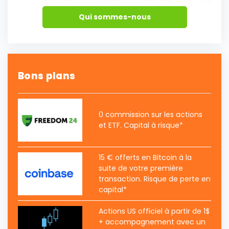
Qui sommes-nous
Bons plans
0 commission sur les actions
et ETF. Capital à risque*
15 € offerts en Bitcoin à la
suite de votre première
transaction. Risque de perte en
capital*
Actions US officiel à partir de 1$
+ accompagnement avec un