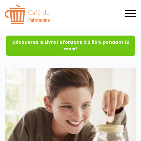
Découvrez le Livret BforBank à 2,80% pendant 12
mois*
SECTIONS
CATÉGORIES
TOUS LES THÈMES