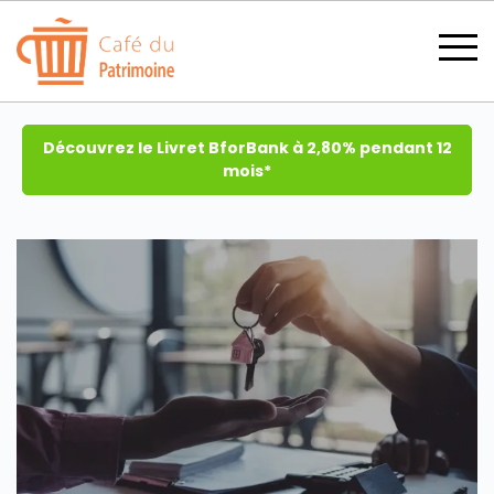
Découvrez le Livret BforBank à 2,80% pendant 12
mois*
SECTIONS
CATÉGORIES
TOUS LES THÈMES