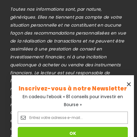
Toutes nos informations sont, par nature,
génériques. Elles ne tiennent pas compte de votre
situation personnelle et ne constituent en aucune
façon des recommandations personnalisées en vue
de la réalisation de transactions et ne peuvent être
assimilées à une prestation de conseil en
investissement financier, ni à une incitation
quelconque à acheter ou vendre des instruments
financiers. Le lecteur est seul responsable de
l’utilisation de l’information fournie, sans qu’aucun
Inscrivez-vous à notre Newsletter
recours contre la société éditrice de
Cafedupatrimoine.com ne soit possible. La
En cadeau l’ebook « 81 conseils pour investir en
responsabilité de la société éditrice de
Bourse »
Cafedupatrimoine.com ne pourra en aucun cas être
engagée en cas d’erreur, d’omission ou
d’investissement inopportun.
Le trading est risqué et vous pouvez perdre une