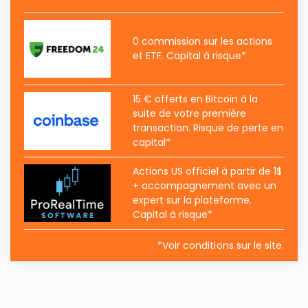
0 commission sur les actions
et ETF. Capital à risque*
15 € offerts en Bitcoin à la
suite de votre première
transaction. Risque de perte en
capital*
Actions US officiel à partir de 1$
+ accompagnement avec un
expert sur la plateforme.
Capital à risque*
*Voir conditions sur le site.