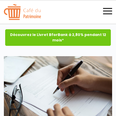
Découvrez le Livret BforBank à 2,80% pendant 12
mois*
SECTIONS
CATÉGORIES
TOUS LES THÈMES