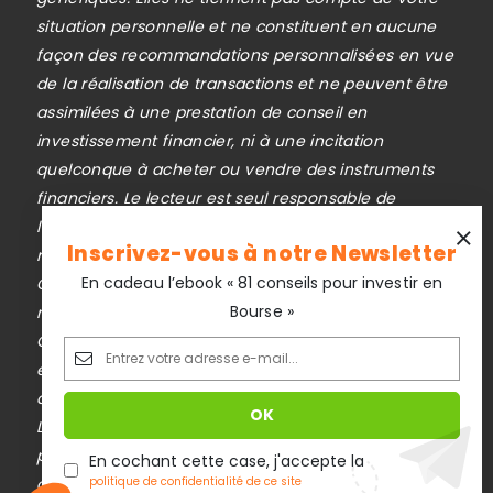
situation personnelle et ne constituent en aucune
façon des recommandations personnalisées en vue
de la réalisation de transactions et ne peuvent être
assimilées à une prestation de conseil en
investissement financier, ni à une incitation
quelconque à acheter ou vendre des instruments
financiers. Le lecteur est seul responsable de
l’utilisation de l’information fournie, sans qu’aucun
Inscrivez-vous à notre Newsletter
recours contre la société éditrice de
En cadeau l’ebook « 81 conseils pour investir en
Cafedupatrimoine.com ne soit possible. La
Bourse »
responsabilité de la société éditrice de
Cafedupatrimoine.com ne pourra en aucun cas être
engagée en cas d’erreur, d’omission ou
d’investissement inopportun.
Le trading est risqué et vous pouvez perdre une
partie ou la totalité de votre capital investi. Investir
En cochant cette case, j'accepte la
comporte des risques de pertes en capital.
politique de confidentialité de ce site