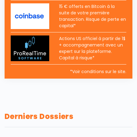
15 € offerts en Bitcoin à la
suite de votre première
transaction. Risque de perte en
capital*
Actions US officiel à partir de 1$
+ accompagnement avec un
expert sur la plateforme.
Capital à risque*
*Voir conditions sur le site.
Derniers Dossiers