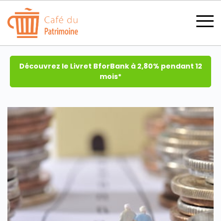
Découvrez le Livret BforBank à 2,80% pendant 12
mois*
SECTIONS
CATÉGORIES
TOUS LES THÈMES