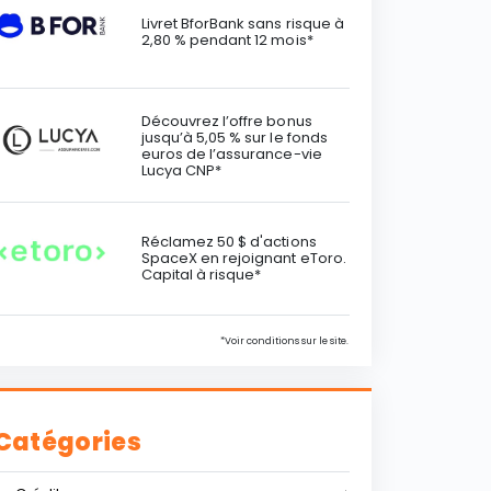
Livret BforBank sans risque à
2,80 % pendant 12 mois*
Découvrez l’offre bonus
jusqu’à 5,05 % sur le fonds
euros de l’assurance-vie
Lucya CNP*
Réclamez 50 $ d'actions
SpaceX en rejoignant eToro.
Capital à risque*
*Voir conditions sur le site.
Catégories