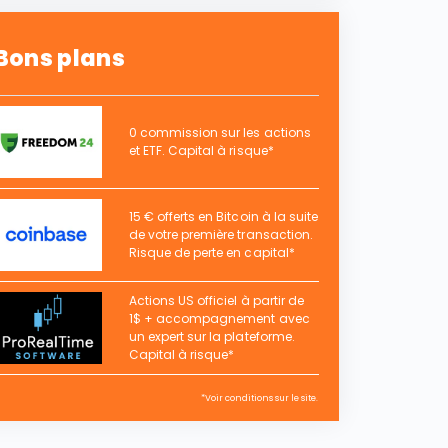
Bons plans
0 commission sur les actions
et ETF. Capital à risque*
15 € offerts en Bitcoin à la suite
de votre première transaction.
Risque de perte en capital*
Actions US officiel à partir de
1$ + accompagnement avec
un expert sur la plateforme.
Capital à risque*
*Voir conditions sur le site.