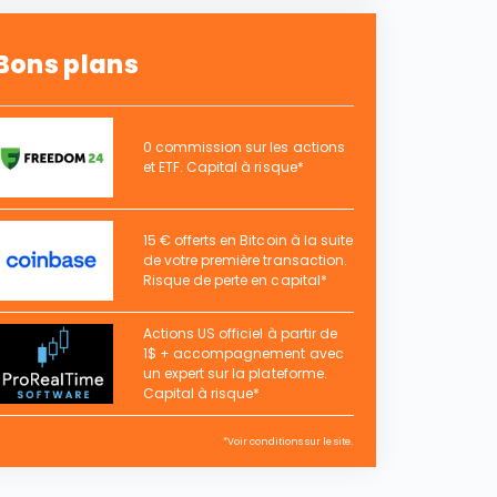
Bons plans
0 commission sur les actions
et ETF. Capital à risque*
15 € offerts en Bitcoin à la suite
de votre première transaction.
Risque de perte en capital*
Actions US officiel à partir de
1$ + accompagnement avec
un expert sur la plateforme.
Capital à risque*
*Voir conditions sur le site.