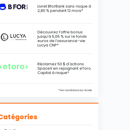
Livret BforBank sans risque à
2,80 % pendant 12 mois*
Découvrez l’offre bonus
jusqu’à 5,05 % sur le fonds
euros de l’assurance-vie
Lucya CNP*
Réclamez 50 $ d'actions
SpaceX en rejoignant eToro.
Capital à risque*
*Voir conditions sur le site.
Catégories