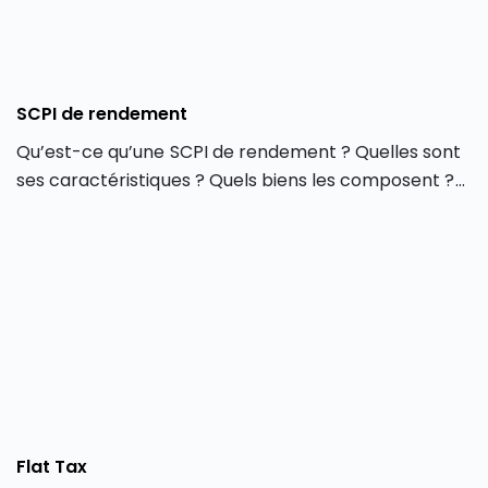
SCPI de rendement
Qu’est-ce qu’une SCPI de rendement ? Quelles sont
ses caractéristiques ? Quels biens les composent ?
Où les actifs sont-ils situés ? Quelle performance
peut-on en attendre ? Toutes nos explications sur
ces SCPI particulières. SCPI de rendement : des
sociétés civiles de placement immobilier investies en
bureaux et locaux commerciaux Les SCPI de
rendement sont des sociétés qui […]
Flat Tax