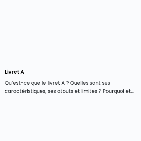
sur la fortune immobilière ou IFI) par le biais
d’investissements spécifiques. Cette possibilité est
apportée par le législateur afin d’encourager les
investissements dans certains secteurs, dont
l’immobilier, les PME ou encore l’environnement. […]
Livret A
Qu’est-ce que le livret A ? Quelles sont ses
caractéristiques, ses atouts et limites ? Pourquoi et
comment utiliser ce placement ? Livret A : le livret
phare de l’épargne réglementé Le livret A est l’un
des placements favoris des Français. Il est le plus
connu des livrets réglementés. Il offre la possibilité
au particulier d’épargner […]