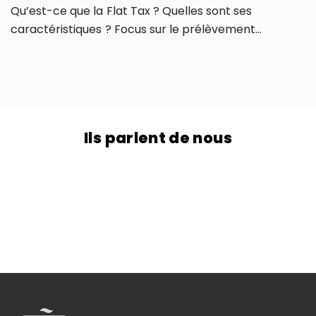
Qu’est-ce que la Flat Tax ? Quelles sont ses
caractéristiques ? Focus sur le prélèvement
forfaitaire universel (PFU) actuel : taux en vigueur,
revenus concernés… Flat tax : un prélèvement
forfaitaire universel Une Flat Tax ou taxe forfaitaire
est un prélèvement forfaitaire universel (PFU),
c’est-à-dire qu’il est au même taux pour tous. Il n’est
Ils parlent de nous
pas progressif mais proportionnel. Depuis […]