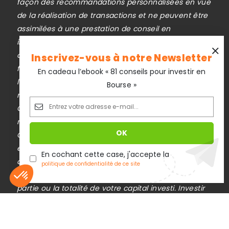
façon des recommandations personnalisées en vue
de la réalisation de transactions et ne peuvent être
assimilées à une prestation de conseil en
investissement financier, ni à une incitation
Inscrivez-vous à notre Newsletter
quelconque à acheter ou vendre des instruments
En cadeau l’ebook « 81 conseils pour investir en
financiers. Le lecteur est seul responsable de
Bourse »
l’utilisation de l’information fournie, sans qu’aucun
recours contre la société éditrice de
Cafedupatrimoine.com ne soit possible. La
responsabilité de la société éditrice de
Cafedupatrimoine.com ne pourra en aucun cas être
engagée en cas d’erreur, d’omission ou
En cochant cette case, j'accepte la
politique de confidentialité de ce site
d’investissement inopportun.
Le trading est risqué et vous pouvez perdre une
partie ou la totalité de votre capital investi. Investir
Plateforme de Gestion du Consentement : Personnalisez
Axeptio consent
comporte des risques de pertes en capital.
Notre plateforme vous permet d'adapter et de gérer vos 