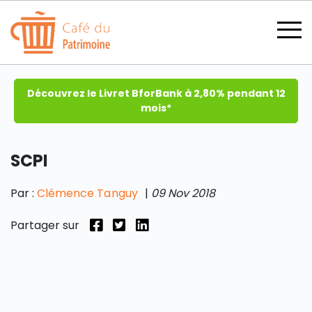
Découvrez le Livret BforBank à 2,80% pendant 12
mois*
SCPI
SECTIONS
Par :
Clémence Tanguy
|
09 Nov 2018
Partager sur
CATÉGORIES
TOUS LES THÈMES