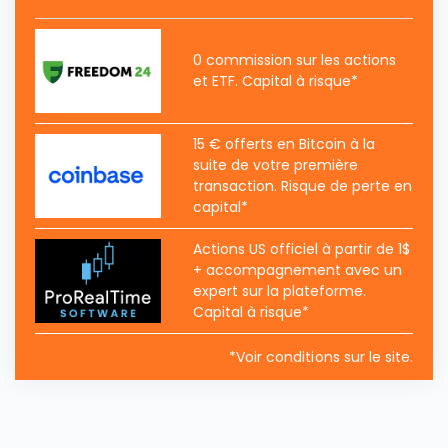
0 commission sur les actions
et ETF. Capital à risque*
15 € offerts en Bitcoin à la
suite de votre première
transaction. Risque de perte en
capital*
Actions US officiel à partir de 1$
+ accompagnement avec un
expert sur la plateforme.
Capital à risque*
*Voir conditions sur le site.