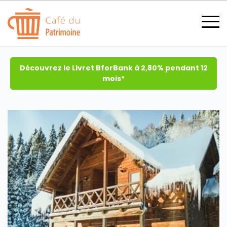
Découvrez le Livret BforBank à 2,80% pendant 12
mois*
SECTIONS
CATÉGORIES
TOUS LES THÈMES