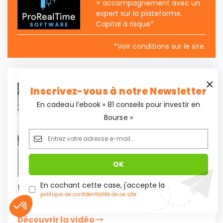
+ accompagnement avec un
expert sur la plateforme.
Capital à risque*
*Voir conditions sur le site.
Inscrivez-vous à notre Newsletter
En cadeau l’ebook « 81 conseils pour investir en
Bourse »
En cochant cette case, j'accepte la
5 raisons d'investir dans
politique de confidentialité de ce site
l'immobilier locatif
Découvrir la vidéo