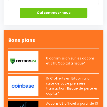
Qui sommes-nous
Bons plans
0 commission sur les actions
et ETF. Capital à risque*
15 € offerts en Bitcoin à la
suite de votre première
transaction. Risque de perte en
capital*
Actions US officiel à partir de 1$