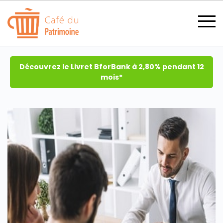
Découvrez le Livret BforBank à 2,80% pendant 12
mois*
SECTIONS
CATÉGORIES
TOUS LES THÈMES