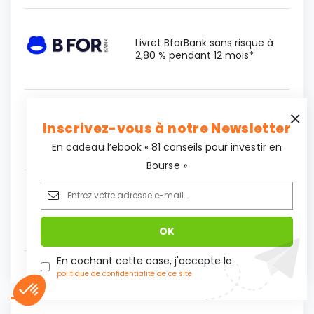
Livret BforBank sans risque à
2,80 % pendant 12 mois*
Découvrez l’offre bonus
jusqu’à 5,05 % sur le fonds
Inscrivez-vous à notre Newsletter
euros de l’assurance-vie Lucya
En cadeau l’ebook « 81 conseils pour investir en
CNP*
Bourse »
Réclamez 50 $ d'actions
SpaceX en rejoignant eToro.
Capital à risque*
En cochant cette case, j'accepte la
*Voir conditions sur le site.
politique de confidentialité de ce site