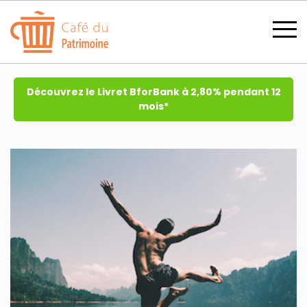
Découvrez le Livret BforBank à 2,80% pendant 12
mois*
SECTIONS
CATÉGORIES
TOUS LES THÈMES