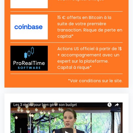
15 € offerts en Bitcoin à la
suite de votre première
transaction. Risque de perte en
capital*
Actions US officiel à partir de 1$
+ accompagnement avec un
expert sur la plateforme.
Capital à risque*
*Voir conditions sur le site.