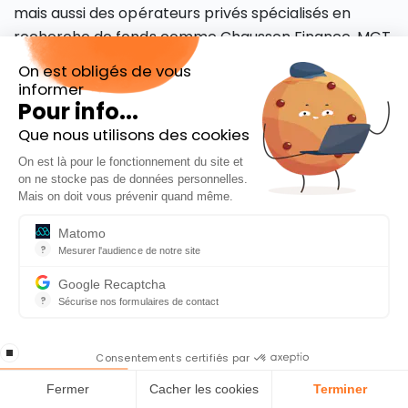
mais aussi des opérateurs privés spécialisés en
recherche de fonds comme Chausson Finance, MGT,
MBA Capital, Finance et Technologie ou encore
On est obligés de vous
Multeam conseil.
informer
Pour info...
Lire aussi notre article
Investissement non
Que nous utilisons des cookies
coté : investir dans le private equity
On est là pour le fonctionnement du site et
Inscrivez-vous à notre Newsletter
on ne stocke pas de données personnelles.
En cadeau l’ebook « 81 conseils pour investir en
Mais on doit vous prévenir quand même.
Incubateurs : des aides extra-
Bourse »
Matomo
financières proposées par de
?
Mesurer l'audience de notre site
Outil analytique (alternative à Google Analytics) collectant des do
multiples acteurs
Google Recaptcha
?
Sécurise nos formulaires de contact
reCAPTCHA protège votre site web contre la fraude et les abus san
Les aides financières sont certes précieuses mais
En cochant cette case, j'accepte la
vous pourrez aussi, au moment de créer votre
stop loading
politique de confidentialité de ce site
Consentements certifiés par
entreprise, apprécier d’autres formes d’aides,
Fermer
Cacher les cookies
Terminer
comme celles fournies par de nombreux