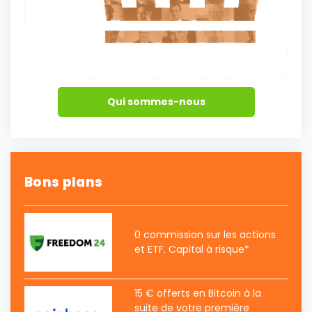
Qui sommes-nous
Bons plans
0 commission sur les actions
et ETF. Capital à risque*
15 € offerts en Bitcoin à la
suite de votre première