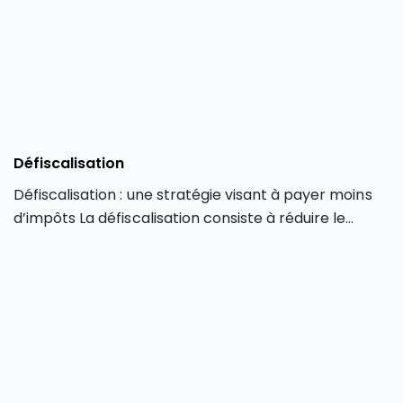
Défiscalisation
Défiscalisation : une stratégie visant à payer moins
d’impôts La défiscalisation consiste à réduire le
montant de ses impôts (impôt sur le revenu, impôt
sur la fortune immobilière ou IFI) par le biais
d’investissements spécifiques. Cette possibilité est
apportée par le législateur afin d’encourager les
investissements dans certains secteurs, dont
l’immobilier, les PME ou encore l’environnement. […]