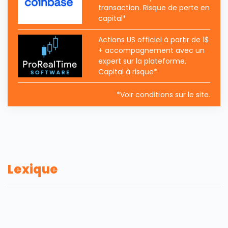
transaction. Risque de perte en
capital*
Actions US officiel à partir de 1$
+ accompagnement avec un
expert sur la plateforme.
Capital à risque*
*Voir conditions sur le site.
Lexique