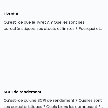
Livret A
Qu’est-ce que le livret A ? Quelles sont ses
caractéristiques, ses atouts et limites ? Pourquoi et
comment utiliser ce placement ? Livret A : le livret
phare de l’épargne réglementé Le livret A est l’un
des placements favoris des Français. Il est le plus
connu des livrets réglementés. Il offre la possibilité
au particulier d’épargner […]
SCPI de rendement
Qu’est-ce qu’une SCPI de rendement ? Quelles sont
ses caractéristiques ? Quels biens les composent ?