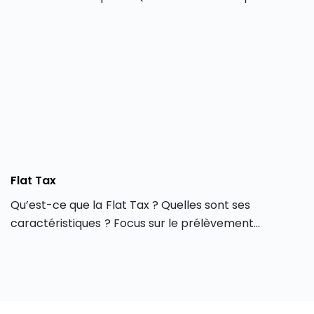
Où les actifs sont-ils situés ? Quelle performance
peut-on en attendre ? Toutes nos explications sur
ces SCPI particulières. SCPI de rendement : des
sociétés civiles de placement immobilier investies en
bureaux et locaux commerciaux Les SCPI de
rendement sont des sociétés qui […]
Flat Tax
Qu’est-ce que la Flat Tax ? Quelles sont ses
caractéristiques ? Focus sur le prélèvement
forfaitaire universel (PFU) actuel : taux en vigueur,
revenus concernés… Flat tax : un prélèvement
forfaitaire universel Une Flat Tax ou taxe forfaitaire
est un prélèvement forfaitaire universel (PFU),