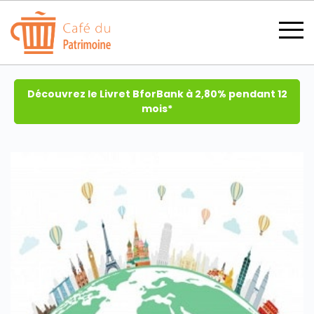
Découvrez le Livret BforBank à 2,80% pendant 12
mois*
SECTIONS
CATÉGORIES
TOUS LES THÈMES