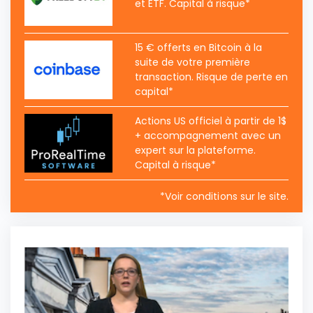
et ETF. Capital à risque*
15 € offerts en Bitcoin à la
suite de votre première
transaction. Risque de perte en
capital*
Actions US officiel à partir de 1$
+ accompagnement avec un
expert sur la plateforme.
Capital à risque*
*Voir conditions sur le site.